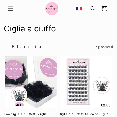
Vai
direttamente
Carrello
ai contenuti
C
Ciglia a ciuffo
o
l
Filtra e ordina
2 prodotti
l
e
z
i
o
n
144 ciglia a ciuffetti, ciglia
Ciglia a ciuffetti fai da te Ciglia