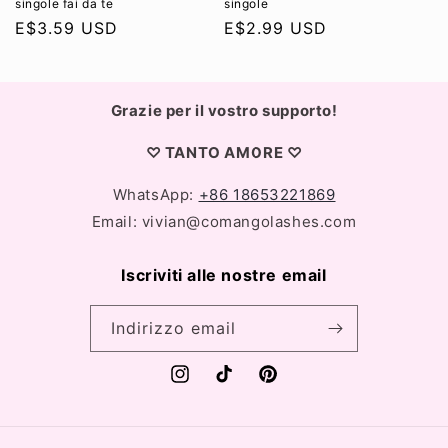
e
singole fai da te
singole
Prezzo
E
$3.59 USD
Prezzo
E
$2.99 USD
:
di
di
listino
listino
Grazie per il vostro supporto!
♡ TANTO AMORE ♡
WhatsApp:
+86 18653221869
Email: vivian@comangolashes.com
Iscriviti alle nostre email
Indirizzo email
Instagram
TikTok
Pinterest